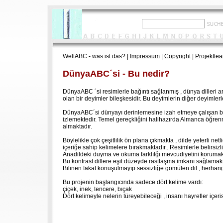
WeltABC - was ist das? |
Impressum
|
Copyright
|
Projektte
DünyaABC´si - Bu nedir?
DünyaABC ´si resimlerle bağıntı sağlanmış , dünya dilleri ara
olan bir deyimler bileşkesidir. Bu deyimlerin diğer deyimler
DünyaABC´si dünyayı derinlemesine izah etmeye çalışan bir 
izlemektedir. Temel gereçkliğini halihazırda Almanca öğrenm
almaktadır.
Böylelikle çok çeşitlilik ön plana çıkmakta , dilde yeterli n
içeriğe sahip kelimelere bırakmaktadır.. Resimlerle belirsizli
Anadildeki duyma ve okuma farklılğı mevcudiyetini korumak
Bu kontrast dillere eşit düzeyde rastlaşma imkanı sağlamakt
Bilinen fakat konuşulmayıp sessizliğe gömülen dil , herhang
Bu projenin başlangıcında sadece dört kelime vardı:
çiçek, inek, tencere, bıçak
Dört kelimeyle nelerin türeyebileceği , insanı hayretler içer