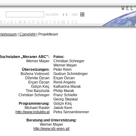
Impressum
|
Copyright
| Projektteam
uchstaben „Meraner ABC":
Fotos:
Werner Mayer
Christian Schreger
Werner Mayer
Übersetzungen:
Peter Klein
Božena Vulinović
Gudrun Schmidinger
Dženita Özcan
Erçan Özcan
Erçan Özcan
René Angelis
Gülçin Kılıç
Katharina Marak
Trixi Basziszta
Philip Marak
Christian Schreger
Franz Schiefer
Georg Stejskal
Programmierung:
Gülçin Kılıç
Michael Raidel
Jakob Kern
http://www.induktiv.at
Petra Sensenbrenner
Beratung und Unterstützung:
Werner Mayer
http://www.sfz-wien.at/