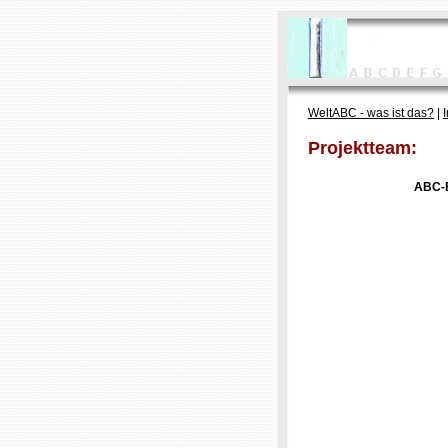
WeltABC - was ist das?
|
Projektteam:
ABC-B