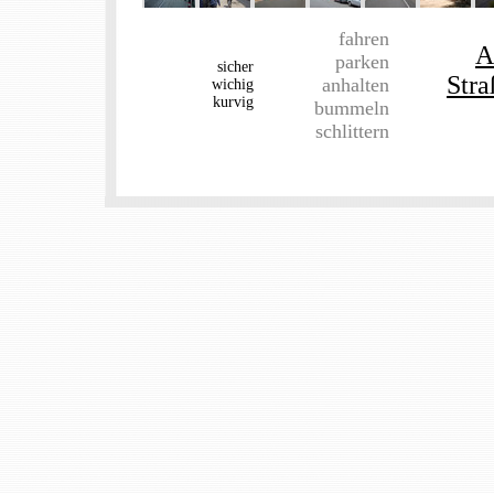
fahren
A
parken
sicher
Str
anhalten
wichig
kurvig
bummeln
schlittern