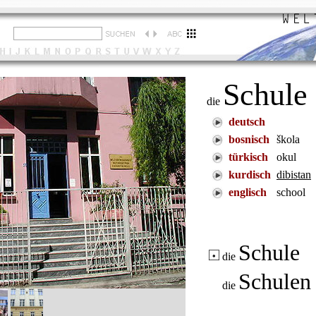
Schule
die
deutsch
bosnisch
škola
türkisch
okul
kurdisch
dibistan
englisch
school
Schule
die
Schule
die