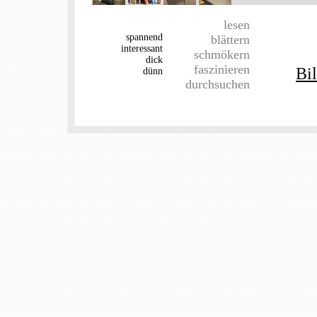
lesen
spannend
blättern
interessant
schmökern
dick
faszinieren
Bi
dünn
durchsuchen