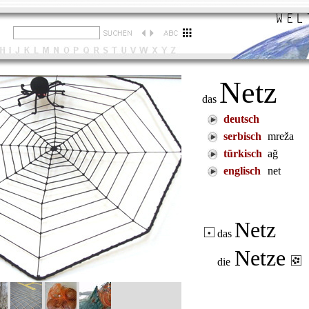
Netz
das
deutsch
serbisch
mreža
türkisch
ağ
englisch
net
Netz
das
Netze
die