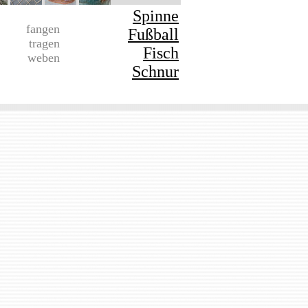
Spinne
fangen
Fußball
tragen
Fisch
weben
Schnur