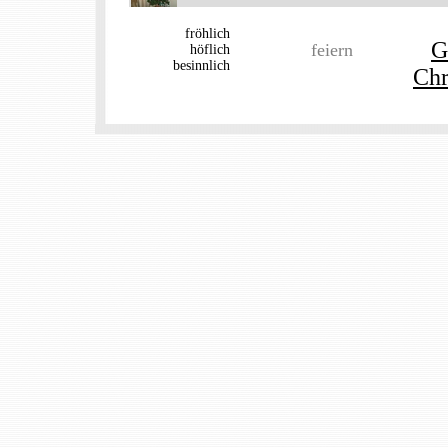
fröhlich
G
feiern
höflich
besinnlich
Chr