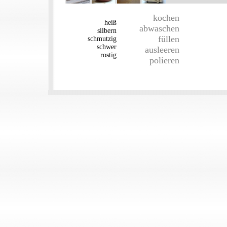
kochen
heiß
abwaschen
silbern
füllen
schmutzig
schwer
ausleeren
rostig
polieren