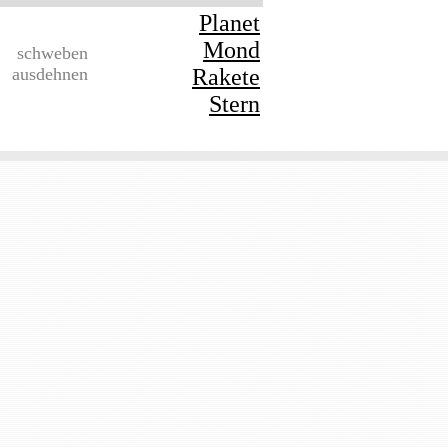
Planet
Mond
schweben
ausdehnen
Rakete
Stern