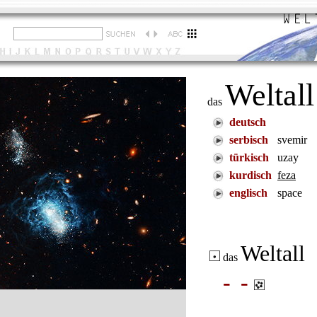
Weltall
das
deutsch
serbisch
svemir
türkisch
uzay
kurdisch
feza
englisch
space
Weltall
das
-
-