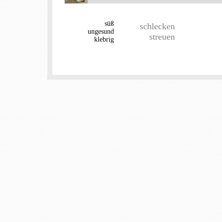
süß
schlecken
ungesund
streuen
klebrig